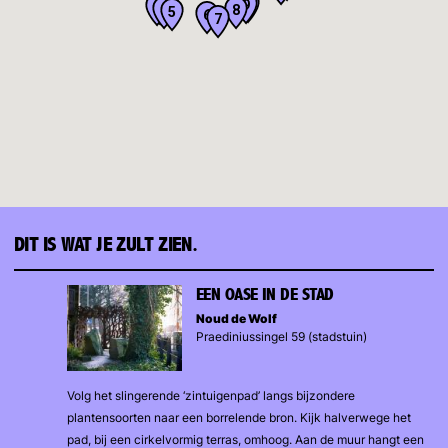
10
9
3
2
4
8
5
6
7
DIT IS WAT JE ZULT ZIEN.
EEN OASE IN DE STAD
Noud de Wolf
Praediniussingel 59 (stadstuin)
Volg het slingerende ‘zintuigenpad’ langs bijzondere
plantensoorten naar een borrelende bron. Kijk halverwege het
pad, bij een cirkelvormig terras, omhoog. Aan de muur hangt een