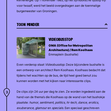
kernenergie. Op 1 november 1985, op het symbolische tijdstip vijf
voor twaalf, werd het beeld overgedragen aan de toenmalige
burgemeester van Groningen.
TOON MINDER
VIDEOBUSSTOP
OMA (Office for Metropolitan
Architecture) / Rem Koolhaas
Emmaplein (bushalte)
Even verderop staat
Videobusstop
. Deze bijzondere bushalte is
een ontwerp van architect Rem Koolhaas. Koolhaas bedacht dat
tijdens het wachten op de bus, de tijd heel goed benut zou
kunnen worden met het kijken naar interessante clips.
De clips zijn 24 uur per dag te zien. Ze worden ingedeeld aan de
hand van de thema’s die Koolhaas op de wand van het bushokje
plaatste:
humor, sentiment, politics, hi-tech, dance, erotics,
exuberance, glamour
en
specials
. Een speciaal geschreven