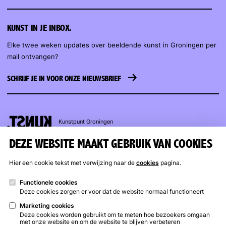
KUNST IN JE INBOX.
Elke twee weken updates over beeldende kunst in Groningen per
mail ontvangen?
SCHRIJF JE IN VOOR ONZE NIEUWSBRIEF
Kunstpunt
Groningen
DEZE WEBSITE MAAKT GEBRUIK VAN COOKIES
KUNSTPUNT GRONINGEN
OPENINGSTIJDEN
Hier een cookie tekst met verwijzing naar de
cookies
pagina.
Trompsingel 27a, Groningen
Kunstuitleen
Trompsingel
:
(050) 317 17 07
woensdag t/m zaterdag
Functionele cookies
Deze cookies zorgen er voor dat de website normaal functioneert
info@kunstpuntgroningen.nl
12 – 17 uur
Marketing cookies
Gesloten van 13 juli t/m 9
Deze cookies worden gebruikt om te meten hoe bezoekers omgaan
augustus
met onze website en om de website te blijven verbeteren