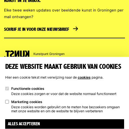
KUNST IN JE INBOX.
Elke twee weken updates over beeldende kunst in Groningen per
mail ontvangen?
SCHRIJF JE IN VOOR ONZE NIEUWSBRIEF
Kunstpunt
Groningen
DEZE WEBSITE MAAKT GEBRUIK VAN COOKIES
KUNSTPUNT GRONINGEN
OPENINGSTIJDEN
Hier een cookie tekst met verwijzing naar de
cookies
pagina.
Trompsingel 27a, Groningen
Kunstuitleen
Trompsingel
:
(050) 317 17 07
woensdag t/m zaterdag
Functionele cookies
Deze cookies zorgen er voor dat de website normaal functioneert
info@kunstpuntgroningen.nl
12 – 17 uur
Marketing cookies
Gesloten van 13 juli t/m 9
Deze cookies worden gebruikt om te meten hoe bezoekers omgaan
augustus
met onze website en om de website te blijven verbeteren
ALLES ACCEPTEREN