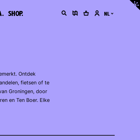
Contr
aanp
A.
SHOP.
Zoeken
Kaart
Winkelmand
Klantenportaal
NL
gemerkt. Ontdek
ndelen, fietsen of te
 van Groningen, door
ren en Ten Boer. Elke