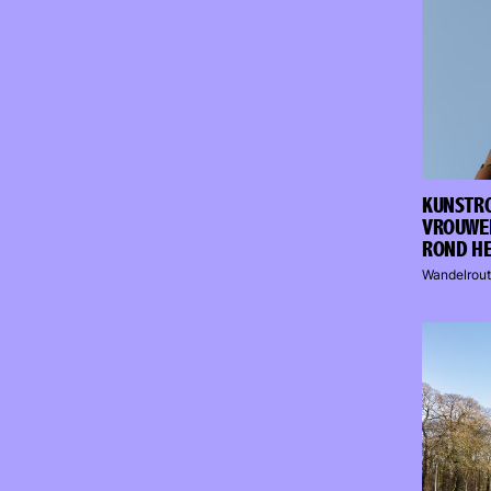
KUNSTRO
VROUWEL
ROND H
Wandelrout