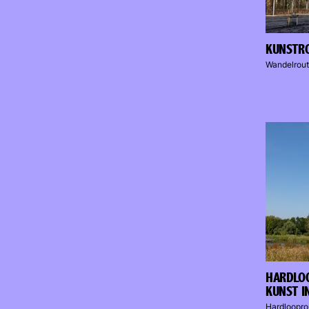
KUNSTRO
Wandelrout
HARDLOO
KUNST I
Hardloopro