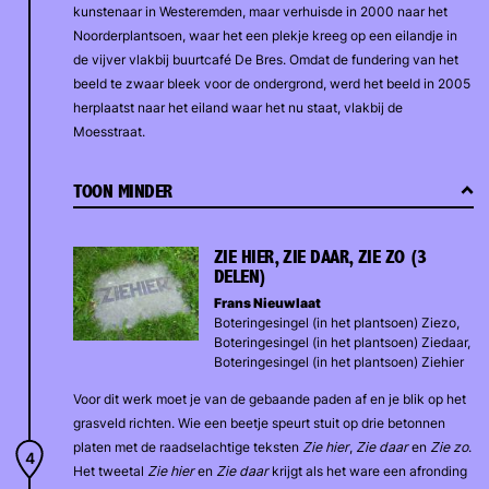
kunstenaar in Westeremden, maar verhuisde in 2000 naar het
Noorderplantsoen, waar het een plekje kreeg op een eilandje in
de vijver vlakbij buurtcafé De Bres. Omdat de fundering van het
beeld te zwaar bleek voor de ondergrond, werd het beeld in 2005
herplaatst naar het eiland waar het nu staat, vlakbij de
Moesstraat.
TOON MINDER
ZIE HIER, ZIE DAAR, ZIE ZO (3
DELEN)
Frans Nieuwlaat
Boteringesingel (in het plantsoen) Ziezo,
Boteringesingel (in het plantsoen) Ziedaar,
Boteringesingel (in het plantsoen) Ziehier
Voor dit werk moet je van de gebaande paden af en je blik op het
grasveld richten. Wie een beetje speurt stuit op drie betonnen
platen met de raadselachtige teksten
Zie hier
,
Zie daar
en
Zie zo
.
Het tweetal
Zie hier
en
Zie daar
krijgt als het ware een afronding