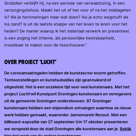
Sindsdien verblijft hij, na een periode van verwaarlozing, in een
verzorgingstehuis. Maakt het uit of het voor of na het middageten
is? Als je herinneringen maar wat doen? Als je echo wegstuift als
los zand? Is uit de laatste etappe van het leven te leren voor het
heden? De manier waarop ik het materiaal verwerk en presenteer,
is een poging het intieme, als persoonlijke kwetsbaarheid,
invoelbaar te maken voor de toeschouwer.”
OVER PROJECT 'LUCHT'
De coronamaatregelen hebben de kunstsector enorm getroffen.
Tentoonstellingen en kunstsubsidies zijn geannuleerd of
uitgesteld. Het is een onzekere tijd voor veel kunstenaars. Met het
project
Lucht
wil Kunstpunt Groningen kunstenaars en vormgevers
uit de gemeente Groningen ondersteunen. 87 Groninger
kunstenaars hebben een stipendium ontvangen waarmee ze nieuw
werk hebben gemaakt, waaronder Jannemarein Renout. Met een
billboard-expositie van 27 september t/m 17 oktober presenteren
we verspreid door de stad Groningen alle kunstenaars aan je.
Bekijk
hier het werk van de andere kunstenaars
.