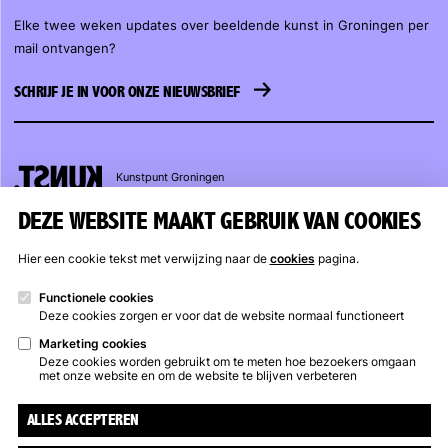
Elke twee weken updates over beeldende kunst in Groningen per
mail ontvangen?
SCHRIJF JE IN VOOR ONZE NIEUWSBRIEF
Kunstpunt
Groningen
DEZE WEBSITE MAAKT GEBRUIK VAN COOKIES
KUNSTPUNT GRONINGEN
OPENINGSTIJDEN
Hier een cookie tekst met verwijzing naar de
cookies
pagina.
Trompsingel 27a, Groningen
Kunstuitleen
Trompsingel
:
(050) 317 17 07
woensdag t/m zaterdag
Functionele cookies
Deze cookies zorgen er voor dat de website normaal functioneert
info@kunstpuntgroningen.nl
12 – 17 uur
Marketing cookies
Gesloten van 13 juli t/m 9
Deze cookies worden gebruikt om te meten hoe bezoekers omgaan
augustus
met onze website en om de website te blijven verbeteren
ALLES ACCEPTEREN