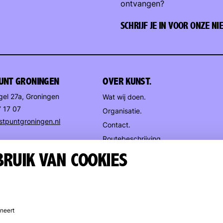
ontvangen?
SCHRIJF JE IN VOOR ONZE N
UNT GRONINGEN
OVER KUNST.
gel 27a, Groningen
Wat wij doen.
7 17 07
Organisatie.
stpuntgroningen.nl
Contact.
Routebeschrijving.
GSTIJDEN
Wie is wie.
RUIK VAN COOKIES
leen
Trompsingel
:
 t/m zaterdag
ur
van 13 juli t/m 9
oneert
s