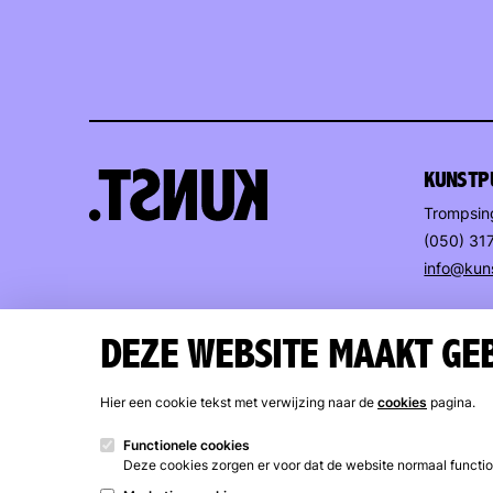
KUNSTP
Trompsin
(050) 31
info@kun
OPENIN
DEZE WEBSITE MAAKT GEB
Kunstuit
woensdag
Hier een cookie tekst met verwijzing naar de
cookies
pagina.
12 – 17 u
Functionele cookies
Gesloten 
Deze cookies zorgen er voor dat de website normaal functi
augustu