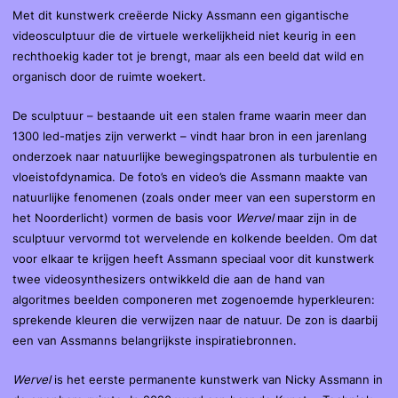
Met dit kunstwerk creëerde Nicky Assmann een gigantische
videosculptuur die de virtuele werkelijkheid niet keurig in een
rechthoekig kader tot je brengt, maar als een beeld dat wild en
organisch door de ruimte woekert.
De sculptuur – bestaande uit een stalen frame waarin meer dan
1300 led-matjes zijn verwerkt – vindt haar bron in een jarenlang
onderzoek naar natuurlijke bewegingspatronen als turbulentie en
vloeistofdynamica. De foto’s en video’s die Assmann maakte van
natuurlijke fenomenen (zoals onder meer van een superstorm en
het Noorderlicht) vormen de basis voor
Wervel
maar zijn in de
sculptuur vervormd tot wervelende en kolkende beelden. Om dat
voor elkaar te krijgen heeft Assmann speciaal voor dit kunstwerk
twee videosynthesizers ontwikkeld die aan de hand van
algoritmes beelden componeren met zogenoemde hyperkleuren:
sprekende kleuren die verwijzen naar de natuur. De zon is daarbij
een van Assmanns belangrijkste inspiratiebronnen.
Wervel
is het eerste permanente kunstwerk van Nicky Assmann in