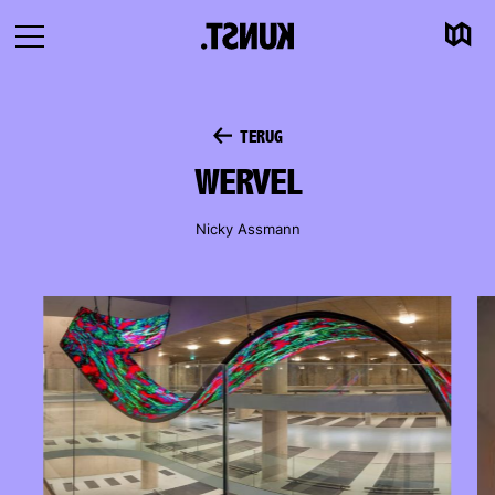
Kaart
Naar
Navigatie
inhoud
openen
TERUG
WERVEL
Nicky Assmann