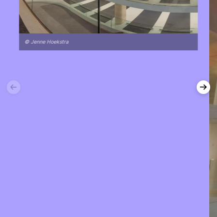
© Jenne Hoekstra
Vorige
Vol